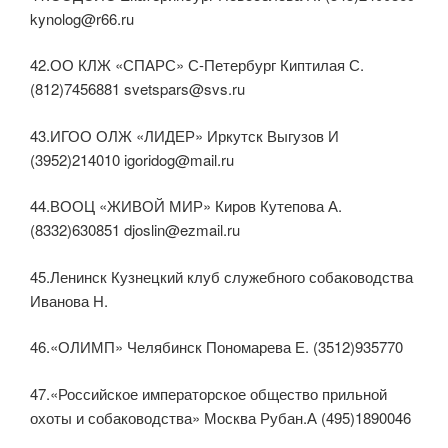
kynolog@r66.ru
42.ОО КЛЖ «СПАРС» С-Петербург Киптилая С.
(812)7456881 svetspars@svs.ru
43.ИГОО ОЛЖ «ЛИДЕР» Иркутск Выгузов И
(3952)214010 igoridog@mail.ru
44.ВООЦ «ЖИВОЙ МИР» Киров Кутепова А.
(8332)630851 djoslin@ezmail.ru
45.Ленинск Кузнецкий клуб служебного собаководства
Иванова Н.
46.«ОЛИМП» Челябинск Пономарева Е. (3512)935770
47.«Российское императорское общество прильной
охоты и собаководства» Москва Рубан.А (495)1890046