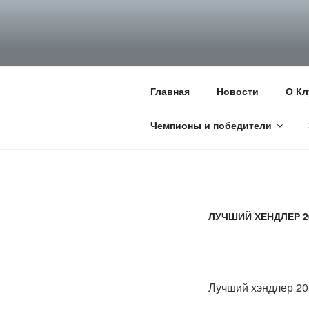
Перейти
к
НКП НЕМЕЦ
содержимому
Официальный сайт НКП Неме
Главная
Новости
О Кл
Чемпионы и победители
ЛУЧШИЙ ХЕНДЛЕР 2
Лучший хэндлер 20