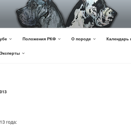
КИЙ ДОГ
цкий Дог
убе
Положения РКФ
О породе
Календарь 
Эксперты
013
13 года: