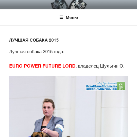
Перейти
НКП НЕМЕЦКИЙ ДОГ
Официальный сайт НКП Немецкий Дог
к
Меню
содержимому
ЛУЧШАЯ СОБАКА 2015
Лучшая собака 2015 года:
EURO POWER FUTURE LORD
, владелец Шульгин О.