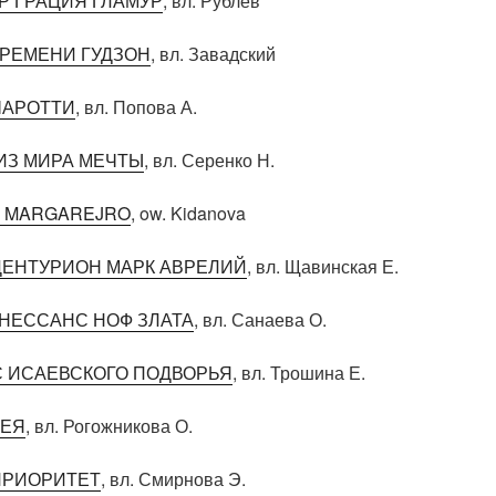
Р ГРАЦИЯ ГЛАМУР
, вл. Рублев
ВРЕМЕНИ ГУДЗОН
, вл. Завадский
ЧАРОТТИ
, вл. Попова А.
ИЗ МИРА МЕЧТЫ
, вл. Серенко Н.
M MARGAREJRO
, ow. Kidanova
ЦЕНТУРИОН МАРК АВРЕЛИЙ
, вл. Щавинская Е.
ЕНЕССАНС НОФ ЗЛАТА
, вл. Санаева О.
С ИСАЕВСКОГО ПОДВОРЬЯ
, вл. Трошина Е.
ПЕЯ
, вл. Рогожникова О.
ПРИОРИТЕТ
, вл. Смирнова Э.