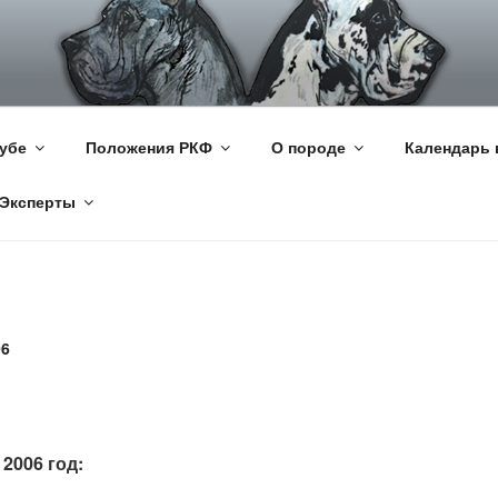
КИЙ ДОГ
цкий Дог
убе
Положения РКФ
О породе
Календарь 
Эксперты
6
2006 год: