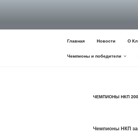
Перейти
к
НКП НЕМЕЦ
содержимому
Официальный сайт НКП Неме
Главная
Новости
О Кл
Чемпионы и победители
ЧЕМПИОНЫ НКП 200
Чемпионы НКП за 