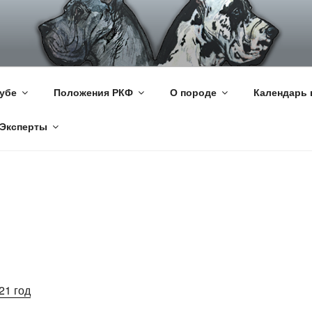
КИЙ ДОГ
цкий Дог
убе
Положения РКФ
О породе
Календарь 
Эксперты
21 год