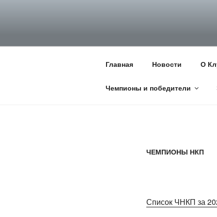
Перейти
к
НКП НЕМЕЦ
содержимому
Официальный сайт НКП Неме
Главная
Новости
О Кл
Чемпионы и победители
ЧЕМПИОНЫ НКП
Список ЧНКП за 20