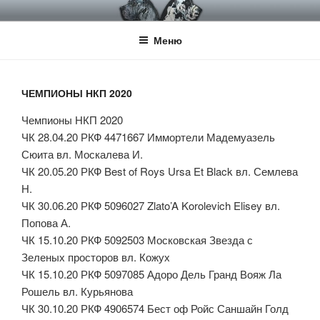
Перейти
НКП НЕМЕЦКИЙ ДОГ
Официальный сайт НКП Немецкий Дог
к
Меню
содержимому
ЧЕМПИОНЫ НКП 2020
Чемпионы НКП 2020
ЧК 28.04.20 РКФ 4471667 Иммортели Мадемуазель
Сюита вл. Москалева И.
ЧК 20.05.20 РКФ Best of Roys Ursa Et Black вл. Семлева
Н.
ЧК 30.06.20 РКФ 5096027 Zlato’A Korolevich Elisey вл.
Попова А.
ЧК 15.10.20 РКФ 5092503 Московская Звезда с
Зеленых просторов вл. Кожух
ЧК 15.10.20 РКФ 5097085 Адоро Дель Гранд Вояж Ла
Рошель вл. Курьянова
ЧК 30.10.20 РКФ 4906574 Бест оф Ройс Саншайн Голд