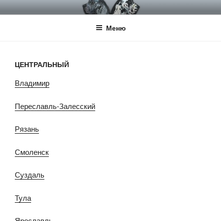
Перейти
НКП НЕМЕЦКИЙ ДОГ
Официальный сайт НКП Немецкий Дог
к
Меню
содержимому
ЦЕНТРАЛЬНЫЙ
Владимир
Переславль-Залесский
Рязань
Смоленск
Суздаль
Тула
Ярославль