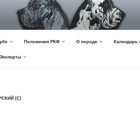
КИЙ ДОГ
цкий Дог
убе
Положения РКФ
О породе
Календарь 
Эксперты
СКИЙ (С)