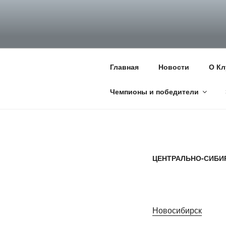
Перейти
к
НКП НЕМЕЦ
содержимому
Официальный сайт НКП Неме
Главная
Новости
О Кл
Чемпионы и победители
ЦЕНТРАЛЬНО-СИБИР
Новосибирск