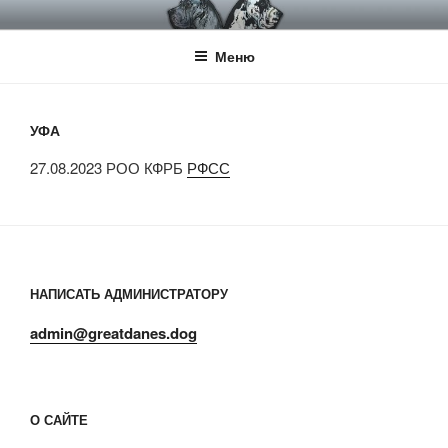
Перейти
НКП НЕМЕЦКИЙ ДОГ
Официальный сайт НКП Немецкий Дог
к
Меню
содержимому
УФА
27.08.2023 РОО КФРБ
РФСС
НАПИСАТЬ АДМИНИСТРАТОРУ
admin@greatdanes.dog
О САЙТЕ