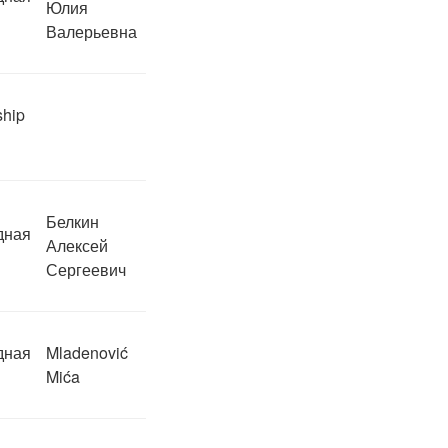
Юлия
Валерьевна
hip
Белкин
дная
Алексей
Сергеевич
дная
Mladenović
Mića