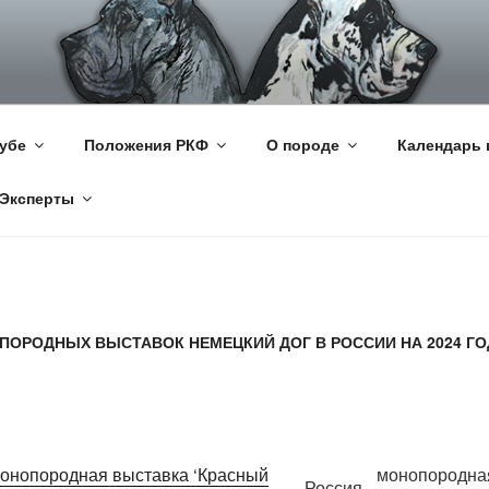
КИЙ ДОГ
цкий Дог
убе
Положения РКФ
О породе
Календарь 
Эксперты
ОРОДНЫХ ВЫСТАВОК НЕМЕЦКИЙ ДОГ В РОССИИ НА 2024 ГО
онопородная выставка ‘Красный
монопородна
Россия