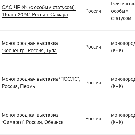
Рейтингов
САС-ЧРКФ, (с особым статусом),
Россия
особым
‘Волга-2024’, Россия, Самара
статусом
Монопородная выставка
монопоро
Россия
‘Зооцентр’, Россия, Тула
(КЧК)
Монопородная выставка ‘ПООЛС’,
монопоро
Россия
Россия, Пермь
(КЧК)
Монопородная выставка
монопоро
Россия
‘Симаргл’, Россия, Обнинск
(КЧК)