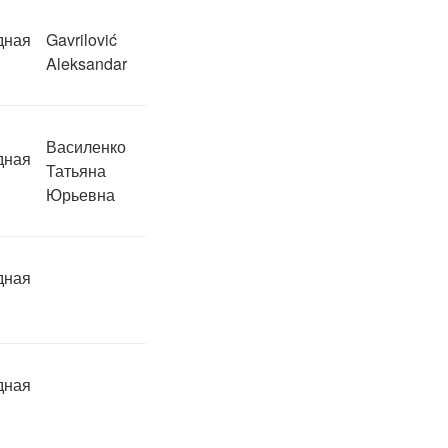
дная
Gavrilović
Aleksandar
Василенко
дная
Татьяна
Юрьевна
дная
дная