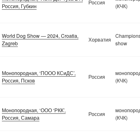
Россия
Россия, Губкин
(КЧК)
World Dog Show — 2024, Croatia,
Champions
Хорватия
Zagreb
show
Монопородная, ‘ПООО КСиДС’,
монопоро
Россия
Россия, Псков
(КЧК)
Монопородная, ‘ООО ‘РКК’,
монопоро
Россия
Россия, Самара
(КЧК)