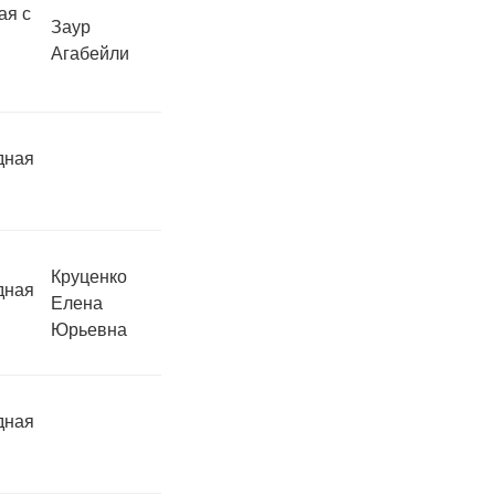
ая с
Заур
Агабейли
дная
Круценко
дная
Елена
Юрьевна
дная