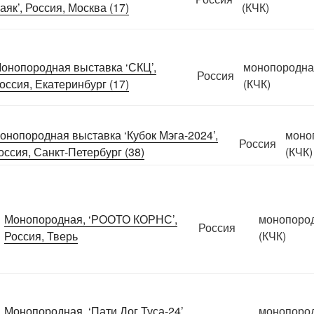
аяк’, Россия, Москва (17)
(КЧК)
онопородная выставка ‘СКЦ’,
монопородн
Россия
оссия, Екатеринбург (17)
(КЧК)
онопородная выставка ‘Кубок Мэга-2024’,
моно
Россия
оссия, Санкт-Петербург (38)
(КЧК)
Монопородная, ‘РООТО КОРНС’,
монопоро
Россия
Россия, Тверь
(КЧК)
Монопородная, ‘Пати Дог Туса-24’,
монопоро