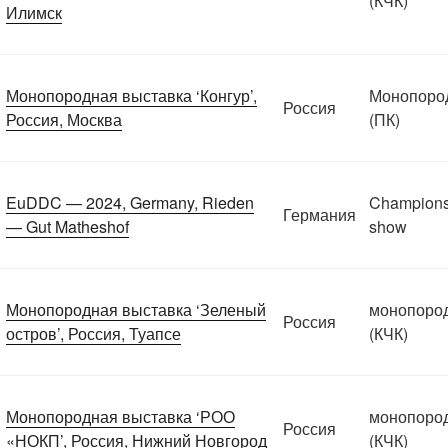
(КЧК)
Илимск
Монопородная выставка ‘Конгур’,
Монопоро
Россия
Россия, Москва
(ПК)
EuDDC — 2024, Germany, Rieden
Champions
Германия
— Gut Matheshof
show
Монопородная выставка ‘Зеленый
монопоро
Россия
остров’, Россия, Туапсе
(КЧК)
Монопородная выставка ‘РОО
монопоро
Россия
«НОКП’, Россия, Нижний Новгород
(КЧК)