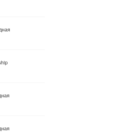
дная
hip
дная
дная