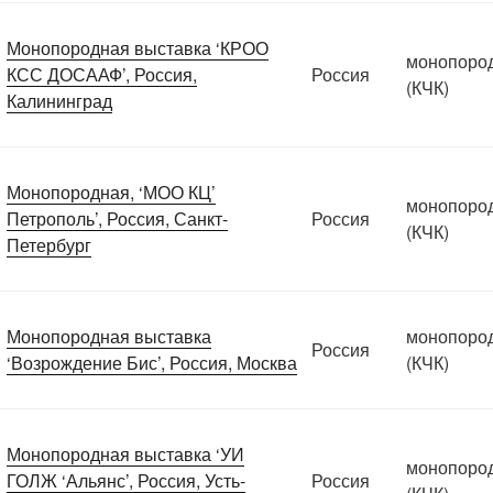
Монопородная выставка ‘КРОО
монопоро
КСС ДОСААФ’, Россия,
Россия
(КЧК)
Калининград
Монопородная, ‘МОО КЦ’
монопоро
Петрополь’, Россия, Санкт-
Россия
(КЧК)
Петербург
Монопородная выставка
монопоро
Россия
‘Возрождение Бис’, Россия, Москва
(КЧК)
Монопородная выставка ‘УИ
монопоро
ГОЛЖ ‘Альянс’, Россия, Усть-
Россия