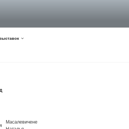
выставок
Д
Масалевичене
я
Наталья