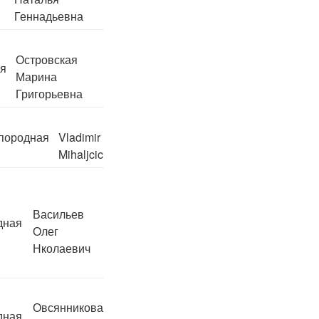
Геннадьевна
Островская
ая
Марина
Григорьевна
породная
Vladimir
Mihaljcic
Васильев
дная
Олег
Нколаевич
Овсянникова
дная