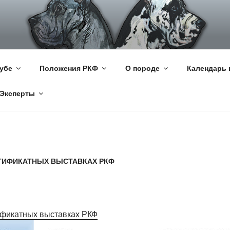
КИЙ ДОГ
цкий Дог
убе
Положения РКФ
О породе
Календарь 
Эксперты
ТИФИКАТНЫХ ВЫСТАВКАХ РКФ
ификатных выставках РКФ