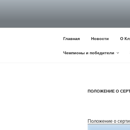
Перейти
к
НКП НЕМЕЦ
содержимому
Официальный сайт НКП Неме
Главная
Новости
О Кл
Чемпионы и победители
ПОЛОЖЕНИЕ О СЕР
Положение о серт