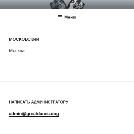
Перейти
НКП НЕМЕЦКИЙ ДОГ
Официальный сайт НКП Немецкий Дог
к
Меню
содержимому
МОСКОВСКИЙ
Москва
НАПИСАТЬ АДМИНИСТРАТОРУ
admin@greatdanes.dog