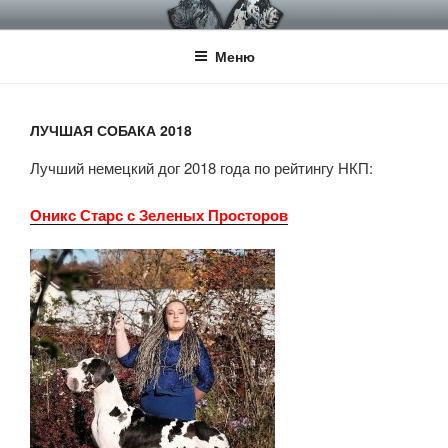
Перейти
НКП НЕМЕЦКИЙ ДОГ
Официальный сайт НКП Немецкий Дог
к
Меню
содержимому
ЛУЧШАЯ СОБАКА 2018
Лучший немецкий дог 2018 года по рейтингу НКП:
Оникс Старс с Зеленых Просторов