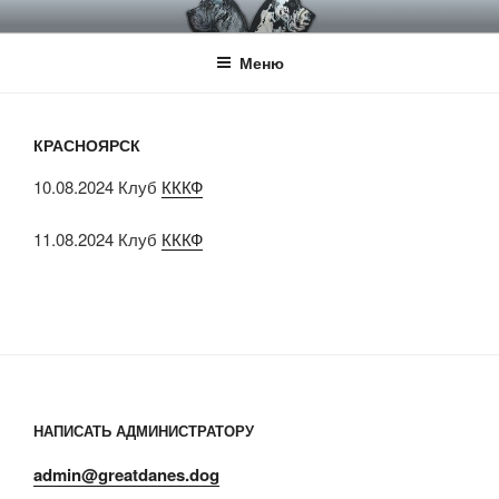
Перейти
НКП НЕМЕЦКИЙ ДОГ
Официальный сайт НКП Немецкий Дог
к
Меню
содержимому
КРАСНОЯРСК
10.08.2024 Клуб
КККФ
11.08.2024 Клуб
КККФ
НАПИСАТЬ АДМИНИСТРАТОРУ
admin@greatdanes.dog