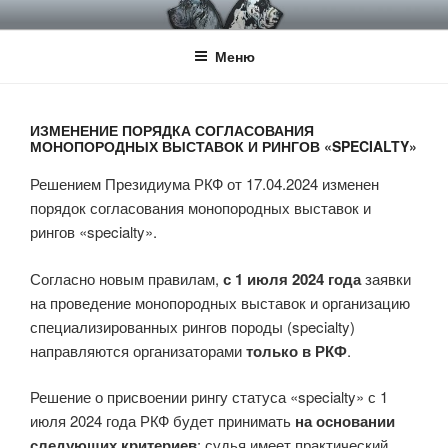
Перейти
НКП НЕМЕЦКИЙ ДОГ
Официальный сайт НКП Немецкий Дог
к
Меню
содержимому
ИЗМЕНЕНИЕ ПОРЯДКА СОГЛАСОВАНИЯ
МОНОПОРОДНЫХ ВЫСТАВОК И РИНГОВ «SPECIALTY»
Решением Президиума РКФ от 17.04.2024 изменен
порядок согласования монопородных выставок и
рингов «specialty».
Согласно новым правилам,
с 1 июля 2024 года
заявки
на проведение монопородных выставок и организацию
специализированных рингов породы (specialty)
направляются организаторами
только в РКФ
.
Решение о присвоении рингу статуса «specialty» с 1
июля 2024 года РКФ будет принимать
на основании
следующих критериев
: судья имеет практический