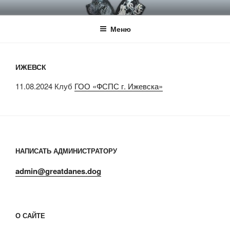
Перейти
НКП НЕМЕЦКИЙ ДОГ
Официальный сайт НКП Немецкий Дог
к
Меню
содержимому
ИЖЕВСК
11.08.2024 Клуб
ГОО «ФСПС г. Ижевска»
НАПИСАТЬ АДМИНИСТРАТОРУ
admin@greatdanes.dog
О САЙТЕ