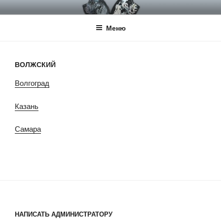
Перейти
НКП НЕМЕЦКИЙ ДОГ
Официальный сайт НКП Немецкий Дог
к
Меню
содержимому
ВОЛЖСКИЙ
Волгоград
Казань
Самара
НАПИСАТЬ АДМИНИСТРАТОРУ